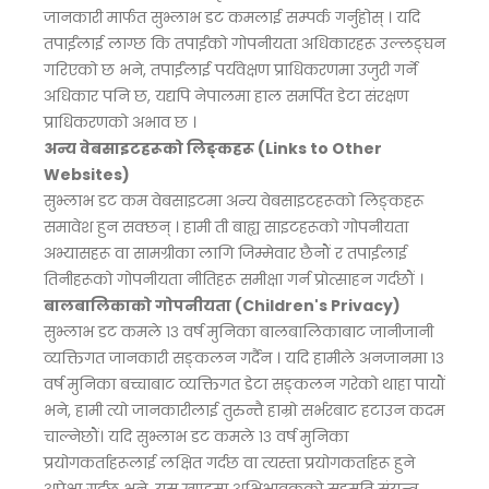
जानकारी मार्फत सुभ्लाभ डट कमलाई सम्पर्क गर्नुहोस् । यदि
तपाईंलाई लाग्छ कि तपाईंको गोपनीयता अधिकारहरू उल्लङ्घन
गरिएको छ भने, तपाईंलाई पर्यवेक्षण प्राधिकरणमा उजुरी गर्ने
अधिकार पनि छ, यद्यपि नेपालमा हाल समर्पित डेटा संरक्षण
प्राधिकरणको अभाव छ ।
अन्य वेबसाइटहरूको लिङ्कहरू (Links to Other
Websites)
सुभ्लाभ डट कम वेबसाइटमा अन्य वेबसाइटहरूको लिङ्कहरू
समावेश हुन सक्छन् । हामी ती बाह्य साइटहरूको गोपनीयता
अभ्यासहरू वा सामग्रीका लागि जिम्मेवार छैनौं र तपाईंलाई
तिनीहरूको गोपनीयता नीतिहरू समीक्षा गर्न प्रोत्साहन गर्दछौं ।
बालबालिकाको गोपनीयता (Children's Privacy)
सुभ्लाभ डट कमले १३ वर्ष मुनिका बालबालिकाबाट जानीजानी
व्यक्तिगत जानकारी सङ्कलन गर्दैन । यदि हामीले अनजानमा १३
वर्ष मुनिका बच्चाबाट व्यक्तिगत डेटा सङ्कलन गरेको थाहा पायौं
भने, हामी त्यो जानकारीलाई तुरुन्तै हाम्रो सर्भरबाट हटाउन कदम
चाल्नेछौं। यदि सुभ्लाभ डट कमले १३ वर्ष मुनिका
प्रयोगकर्ताहरूलाई लक्षित गर्दछ वा त्यस्ता प्रयोगकर्ताहरू हुने