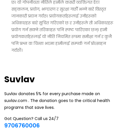
छ। यो गोपनीयता नीतिले हामीले कसरी व्यक्तिगत डेटा
सङ्कलन, प्रयोग, भण्डारण र सुरक्षा गर्छौं भन्ने बारे विस्तृत
जानकारी प्रदान गर्दछ। प्रयोगकर्ताहरूलाई उनीहरूको
अधिकारहरू बारे सूचित गरिएको छ र उनीहरूले ती अधिकारहरू
प्रयोग गर्न सक्ने तरिकाहरू पनि स्पष्ट पारिएका छन्। हामी
प्रयोगकर्ताहरूलाई यो नीति नियमित रूपमा समीक्षा गर्न र कुनै
पनि प्रश्न वा चिन्ता भएमा हामीलाई सम्पर्क गर्न प्रोत्साहन
गर्दछौं।
Suvlav
Suvlav donates 5% for every purchase made on
suvlav.com . The donation goes to the critical health
programs that save lives.
Got Question? Call us 24/7
9706760006