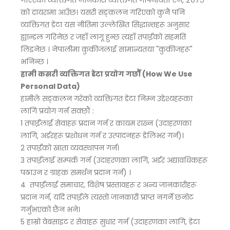
गरिएको व्यक्तिगत जानकारी व्यक्तिगत गोपनीयता ऐन, २०७५
को दायरामा आउँछ। यसरी सङ्कलन गरिएको कुनै पनि
व्यक्तिगत डेटा यस नीतिमा उल्लेखित सिद्धान्तहरू अनुसार
ह्यान्डल गरिनेछ र जहाँ लागू हुन्छ त्यहाँ तपाईंको सहमति
लिइनेछ । नेपालीमा कुकीजलाई सामान्यतया "कुकीजहरू"
भनिन्छ ।
हामी कसरी व्यक्तिगत डेटा प्रयोग गर्छौं (How We Use
Personal Data)
हामीले सङ्कलन गरेको व्यक्तिगत डेटा निम्न उद्देश्यहरूका
लागि प्रयोग गर्न सक्छौं :
1 तपाईंलाई सेवाहरू प्रदान गर्न र कायम राख्न (उदाहरणका
लागि, अर्डरहरू प्रशोधन गर्न र उत्पादनहरू डेलिभर गर्न)।
2 तपाईंको खाता व्यवस्थापन गर्न।
3 तपाईंलाई सम्पर्क गर्न (उदाहरणका लागि, अर्डर अद्यावधिकहरू
पठाउन र ग्राहक समर्थन प्रदान गर्न) ।
4 तपाईंलाई समाचार, विशेष प्रस्तावहरू र अन्य जानकारीहरू
प्रदान गर्न, यदि तपाईंले त्यस्तो जानकारी प्राप्त नगर्ने छनोट
गर्नुभएको छैन भने।
5 हाम्रो वेबसाइट र सेवाहरू सुधार गर्न (उदाहरणका लागि, डेटा