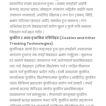
स्वचालित रूपमा सङ्कलन हुन्छ । यसमा तपाईंको आईपी
ठेगाना, ब्राउजर प्रकार, मोबाइल उपकरण अद्वितीय आईडी जस्ता
उपकरण जानकारी, अपरेटिङ सिस्टम र लग डेटा (समय, मिति,
भ्रमण गरिएका पृष्ठहरू आदि) समावेश हुन सक्छन् । लग
अभिलेख डेटाले वेबसाइटको प्रयोग बुझ्न र कुनै पनि समस्या
निवारण गर्न मद्दत गर्दछ ।
कुकीज र अन्य ट्र्याकिङ प्रविधिहरू (Cookies and Other
Tracking Technologies)
कुकीजहरू सानो डेटा फाइलहरू हुन् जुन तपाईंको उपकरणमा
भण्डारण हुन्छन् जब तपाईं वेबसाइट भ्रमण गर्नुहुन्छ । सुभ्लाभ
डट कमले वेबसाइट सञ्चालन गर्न, प्रयोगकर्ता प्राथमिकताहरू
याद गर्न, वेबसाइट ट्राफिक विश्लेषण गर्न र लक्षित विज्ञापन
प्रदान गर्न कुकीजहरू प्रयोग गर्दछ । हामी आवश्यक कुकीज,
कार्यात्मक कुकीज, विश्लेषणात्मक कुकीज र मार्केटिङ कुकीज
जस्ता विभिन्न प्रकारका कुकीजहरू प्रयोग गर्न सक्छौं । तपाईं
आफ्नो ब्राउजर सेटिङहरू मार्फत कुकीज प्राथमिकताहरू
व्यवस्थापन गर्न सक्नुहुन्छ । नेपालको कानूनमा कुकीज
सम्बन्धी प्रत्यक्ष प्रावधान नभए पनि, कुकीज मार्फत सङ्कलन