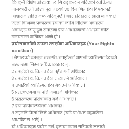
कि कुनै विशेष उद्देश्यका लागि सङ्कलन गरिएको व्यक्तिगत
जानकारी त्यो उद्देश्य पूरा भएको ३० दिन भित्र डेटा विषयलाई
आश्वासन सहित नष्ट गरिनुपर्छ । अर्डर इतिहास र खाता जानकारी
जस्ता विभिन्न प्रकारका डेटाका लागि विशिष्ट अवधारण
अवधिहरू लागू हुन सक्छन्। डेटा अवधारणको अर्थ डेटा कति
समयसम्म राखिन्छ भन्ने हो ।
प्रयोगकर्ताको रूपमा तपाईंका अधिकारहरू (Your Rights
as a User)
1 नेपालको कानून अन्तर्गत, तपाईंलाई आफ्नो व्यक्तिगत डेटाको
सम्बन्धमा निम्न अधिकारहरू छन् :
2 तपाईंको व्यक्तिगत डेटा पहुँच गर्ने अधिकार ।
3 तपाईंको व्यक्तिगत डेटा सच्याउने अधिकार ।
4 तपाईंको व्यक्तिगत डेटा मेटाउने अधिकार ।
5 प्रसंस्करणमा आपत्ति जनाउने अधिकार ।
6 प्रसंस्करण प्रतिबन्धित गर्ने अधिकार ।
7 डेटा पोर्टेबिलिटीको अधिकार ।
8 सहमति फिर्ता लिने अधिकार (यदि प्रशोधन सहमतिमा
आधारित छ भने) ।
यी अधिकारहरू प्रयोग गर्न, कृपया प्रदान गरिएको सम्पर्क