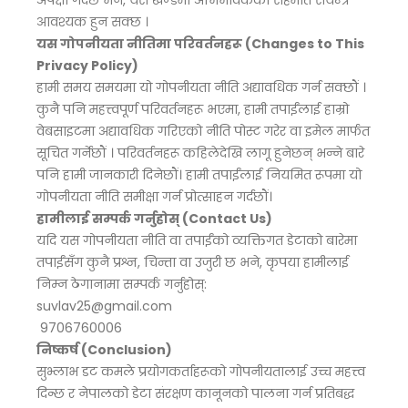
अपेक्षा गर्दछ भने, यस खण्डमा अभिभावकको सहमति संयन्त्र
आवश्यक हुन सक्छ ।
यस गोपनीयता नीतिमा परिवर्तनहरू (Changes to This
Privacy Policy)
हामी समय समयमा यो गोपनीयता नीति अद्यावधिक गर्न सक्छौं ।
कुनै पनि महत्त्वपूर्ण परिवर्तनहरू भएमा, हामी तपाईंलाई हाम्रो
वेबसाइटमा अद्यावधिक गरिएको नीति पोस्ट गरेर वा इमेल मार्फत
सूचित गर्नेछौं । परिवर्तनहरू कहिलेदेखि लागू हुनेछन् भन्ने बारे
पनि हामी जानकारी दिनेछौं। हामी तपाईंलाई नियमित रूपमा यो
गोपनीयता नीति समीक्षा गर्न प्रोत्साहन गर्दछौं।
हामीलाई सम्पर्क गर्नुहोस् (Contact Us)
यदि यस गोपनीयता नीति वा तपाईंको व्यक्तिगत डेटाको बारेमा
तपाईंसँग कुनै प्रश्न, चिन्ता वा उजुरी छ भने, कृपया हामीलाई
निम्न ठेगानामा सम्पर्क गर्नुहोस्:
suvlav25@gmail.com
9706760006
निष्कर्ष (Conclusion)
सुभ्लाभ डट कमले प्रयोगकर्ताहरूको गोपनीयतालाई उच्च महत्त्व
दिन्छ र नेपालको डेटा संरक्षण कानूनको पालना गर्न प्रतिबद्ध