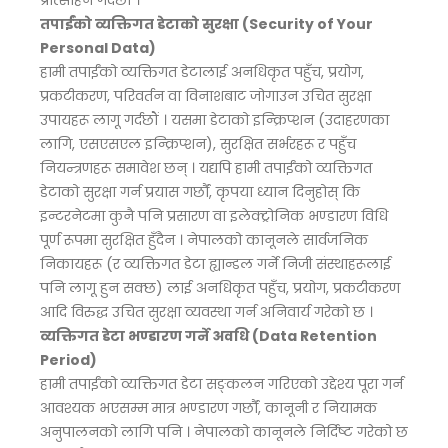
प्रोत्साहन गर्दछौं ।
तपाईंको व्यक्तिगत डेटाको सुरक्षा (Security of Your
Personal Data)
हामी तपाईंको व्यक्तिगत डेटालाई अनधिकृत पहुँच, प्रयोग,
प्रकटीकरण, परिवर्तन वा विनाशबाट जोगाउन उचित सुरक्षा
उपायहरू लागू गर्दछौं । यसमा डेटाको इन्क्रिप्शन (उदाहरणका
लागि, एसएसएल इन्क्रिप्शन), सुरक्षित सर्भरहरू र पहुँच
नियन्त्रणहरू समावेश छन् । यद्यपि हामी तपाईंको व्यक्तिगत
डेटाको सुरक्षा गर्न प्रयास गर्छौं, कृपया ध्यान दिनुहोस् कि
इन्टरनेटमा कुनै पनि प्रसारण वा इलेक्ट्रोनिक भण्डारण विधि
पूर्ण रूपमा सुरक्षित हुँदैन । नेपालको कानूनले सार्वजनिक
निकायहरू (र व्यक्तिगत डेटा ह्यान्डल गर्ने निजी संस्थाहरूलाई
पनि लागू हुन सक्छ) लाई अनधिकृत पहुँच, प्रयोग, प्रकटीकरण
आदि विरुद्ध उचित सुरक्षा व्यवस्था गर्न अनिवार्य गरेको छ ।
व्यक्तिगत डेटा भण्डारण गर्ने अवधि (Data Retention
Period)
हामी तपाईंको व्यक्तिगत डेटा सङ्कलन गरिएको उद्देश्य पूरा गर्न
आवश्यक भएसम्म मात्र भण्डारण गर्छौं, कानूनी र नियामक
अनुपालनको लागि पनि । नेपालको कानूनले निर्दिष्ट गरेको छ