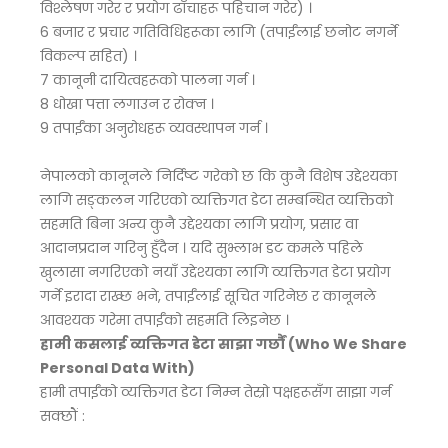
विश्लेषण गरेर र प्रयोग ढाँचाहरू पहिचान गरेर) ।
6 बजार र प्रचार गतिविधिहरूका लागि (तपाईंलाई छनोट नगर्ने
विकल्प सहित) ।
7 कानूनी दायित्वहरूको पालना गर्न ।
8 धोखा पत्ता लगाउन र रोक्न ।
9 तपाईंका अनुरोधहरू व्यवस्थापन गर्न ।
नेपालको कानूनले निर्दिष्ट गरेको छ कि कुनै विशेष उद्देश्यका
लागि सङ्कलन गरिएको व्यक्तिगत डेटा सम्बन्धित व्यक्तिको
सहमति बिना अन्य कुनै उद्देश्यका लागि प्रयोग, प्रसार वा
आदानप्रदान गरिनु हुँदैन । यदि सुभ्लाभ डट कमले पहिले
खुलासा नगरिएको नयाँ उद्देश्यका लागि व्यक्तिगत डेटा प्रयोग
गर्ने इरादा राख्छ भने, तपाईंलाई सूचित गरिनेछ र कानूनले
आवश्यक गरेमा तपाईंको सहमति लिइनेछ ।
हामी कसलाई व्यक्तिगत डेटा साझा गर्छौं (Who We Share
Personal Data With)
हामी तपाईंको व्यक्तिगत डेटा निम्न तेस्रो पक्षहरूसँग साझा गर्न
सक्छौं :