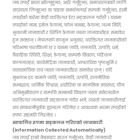
जब तपाईं खाता खोल्नुहुन्छ, अर्डर गर्नुहुन्छ, समाचारपत्रको लागि
सदस्यता लिनुहुन्छ वा ग्राहक समर्थनलाई सम्पर्क गर्नुहुन्छ, हामी
तपाईंको बारेमा केही व्यक्तिगत डेटा सङ्कलन गर्दछौं । यसमा
तपाईंको नाम, इमेल ठेगाना, फोन नम्बर, ठेगाना, जन्म मिति,
भुक्तानी जानकारी र शिपिंग ठेगाना जस्ता जानकारीहरू समावेश
हुन सक्छन् । नेपालको कानून अनुसार, व्यक्तिगत जानकारीको
परिभाषा फराकिलो छ र यसमा जाति, जनजाति, उत्पत्ति, धर्म,
वैवाहिक स्थिति, शिक्षा, ठेगाना, सम्पर्क विवरण, पहिचान
कागजातहरू, बायोमेट्रिक जानकारी, आपराधिक पृष्ठभूमि र
व्यावसायिक राय जस्ता जानकारीहरू समावेश छन् । यदि
सुभ्लाभ डट कमले जाति, जनजाति, उत्पत्ति, राजनीतिक
सम्बद्धता, धार्मिक विश्वास, शारीरिक वा मानसिक स्वास्थ्य, यौन
अभिमुखीकरण र सम्पत्ति सम्बन्धी विवरण जस्ता संवेदनशील
व्यक्तिगत जानकारी सङ्कलन गर्दछ भने, त्यस्तो जानकारीलाई
थप सावधानीपूर्वक ह्यान्डल गरिनेछ र आवश्यक भएमा तपाईंको
स्पष्ट सहमति लिइनेछ ।
स्वचालित रूपमा सङ्कलन गरिएको जानकारी
(Information Collected Automatically)
जब तपाईं हाम्रो वेबसाइट ब्राउज गर्नुहुन्छ, केही जानकारी