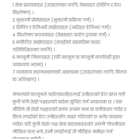
1 सेवा प्रदायकहरू (उदाहरणका लागि, वेबसाइट होस्टिंग र डेटा
विश्लेषण) ।
2 भुक्तानी प्रोसेसरहरू (भुक्तानी प्रक्रिया गर्न) ।
3 शिपिंग र डेलिभरी साझेदारहरू (अर्डरहरू डेलिभर गर्न)।
4 विश्लेषण प्रदायकहरू (वेबसाइट प्रयोग ट्र्याक गर्न) ।
5 मार्केटिङ साझेदारहरू (तपाईंको सहमतिमा प्रचार
गतिविधिहरूका लागि) ।
6 कानूनी निकायहरू (यदि कानून वा कानूनी कार्यवाही द्वारा
आवश्यक भएमा) ।
7 व्यवसाय स्थानान्तरणको अवस्थामा (उदाहरणका लागि, विलय
वा अधिग्रहण) ।
नेपालको कानूनले प्रयोगकर्ताहरूलाई उनीहरूको डेटा प्राप्त गर्ने
कुनै पनि तेस्रो पक्षहरूको बारेमा सूचित गर्न आवश्यक छ । यस
नीतिले ती तेस्रो पक्षहरूको स्पष्ट रूपमा नाम वा वर्गीकरण गर्दछ र
किन तपाईंको डेटा उनीहरूसँग साझा गरिएको छ भनेर व्याख्या
गर्दछ। यदि कुनै तेस्रो-पक्ष सेवा प्रदायकहरूको आफ्नै गोपनीयता
नीतिहरू छन् भने, हामी तपाईंलाई ती नीतिहरू समीक्षा गर्न