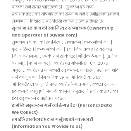
कानून, व्यक्तिगत गोपनीयता ऐन, २०७५ र डेटा ऐन, २०७९ को
पालना गर्न तयार पारिएको हो । सुभ्लाभ डट कम
प्रयोगकर्ताहरूको गोपनीयताको सम्मान गर्न र उनीहरूको डेटाको
सम्बन्धमा विश्वास र पारदर्शिता कायम राख्न प्रतिबद्ध छ ।
सुभ्लाभ डट कम को स्वामित्व र सञ्चालक (Ownership
and Operator of Suvlav.com)
सुभ्लाभ डट कमको स्वामित्व र सञ्चालन [कम्पनीको नाम]
द्वारा गरिन्छ । [कम्पनीको नाम] डेटा नियन्त्रक हो र यसलाई
निम्न ठेगानामा सम्पर्क गर्न सकिन्छ: [भौतिक ठेगाना], [इमेल
ठेगाना], [फोन नम्बर] । व्यक्तिगत गोपनीयता ऐन, २०७५
अनुसार, व्यक्तिगत जानकारी सङ्कलन, भण्डारण, प्रशोधन आदि
गर्न कानून बमोजिम अधिकारप्राप्त अधिकारी वा त्यस्तो
अधिकारीद्वारा अनुमति प्राप्त व्यक्तिले मात्र गर्न सक्दछ। सुभ्लाभ
डट कमले लागू हुने नेपाली कानून अनुसार नै प्रयोगकर्ताहरूको
डेटा सङ्कलन र प्रशोधन गर्दछ ।
हामीले सङ्कलन गर्ने व्यक्तिगत डेटा (Personal Data
We Collect)
तपाईंले हामीलाई प्रदान गर्नुभएको जानकारी
(Information You Provide to Us)