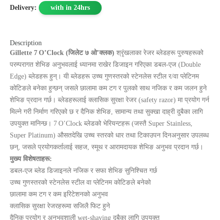
Delivery:
with in 24hrs
Description
Gillette 7 O’Clock (जिलेट ७ ओ’क्लक)
श्रृंखलाका रेजर ब्लेडहरू पुरुषहरूको
परम्परागत शेभिङ अनुभवलाई ध्यानमा राखेर डिजाइन गरिएका डबल‑एज (Double
Edge) ब्लेडहरू हुन्। यी ब्लेडहरू उच्च गुणस्तरको स्टेनलेस स्टील र/वा प्लेटिनम
कोटिङले बनेका हुन्छन् जसले छालामा कम टग र पुलको साथ नजिक र कम जलन हुने
शेभिङ प्रदान गर्छ। ब्लेडहरूलाई क्लासिक सुरक्षा रेजर (safety razor) मा प्रयोग गर्न
मिल्ने गरी निर्माण गरिएको छ र दैनिक शेभिङ, सामान्य तथा सुक्खा दाह्री दुबैका लागि
उपयुक्त मानिन्छ। 7 O’Clock ब्लेडको भेरियन्टहरू (जस्तै Super Stainless,
Super Platinum) औसतदेखि उच्च स्तरको धार तथा टिकाउपन दिनअनुसार उपलब्ध
छन्, जसले प्रयोगकर्तालाई सहज, स्मूथ र आरामदायक शेभिङ अनुभव प्रदान गर्छ।
मुख्य विशेषताहरू:
डबल‑एज ब्लेड डिजाइनले नजिक र सफा शेभिङ सुनिश्चित गर्छ
उच्च गुणस्तरको स्टेनलेस स्टील वा प्लेटिनम कोटिङले बनेको
छालामा कम टग र कम इरिटेशनको अनुभव
क्लासिक सुरक्षा रेजरहरूमा सजिलै फिट हुने
दैनिक प्रयोग र अनुभवशाली wet‑shaving दुबैका लागि उपयुक्त