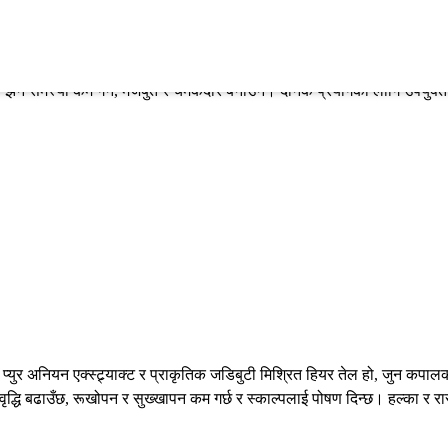
ल झर्ने समस्या कम गर्ने, मजबुत र चमकदार बनाउने। दैनिक प्रयोगका लागि उपयुक्
प्युर अनियन एक्स्ट्र्याक्ट र प्राकृतिक जडिबुटी मिश्रित हियर तेल हो, जुन कपा
वृद्धि बढाउँछ, रूखोपन र सुख्खापन कम गर्छ र स्काल्पलाई पोषण दिन्छ। हल्का र 